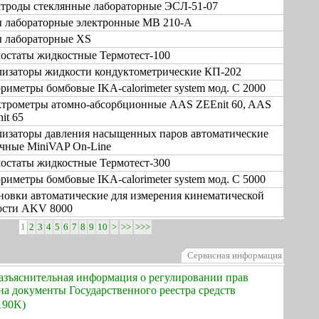
троды стеклянные лабораторные ЭСЛ-51-07
 лабораторные электронные МВ 210-А
 лабораторные XS
остаты жидкостные Термотест-100
изаторы жидкости кондуктометрические КП-202
риметры бомбовые IKA-calorimeter system мод. C 2000
трометры атомно-абсорбционные AAS ZEEnit 60, AAS
it 65
изаторы давления насыщенных паров автоматические
чные MiniVAP On-Line
остаты жидкостные Термотест-300
риметры бомбовые IKA-calorimeter system мод. C 5000
новки автоматические для измерения кинематической
ости AKV 8000
1
2
3
4
5
6
7
8
9
10
>
>>
>>>
Сервисная информация
азъяснительная информация о регулировании прав
на документы Государственного реестра средств
90K)