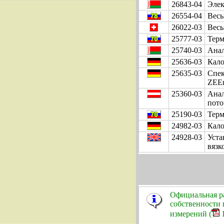
26843-04
Элек
26554-04
Весы
26022-03
Весы
25777-03
Терм
25740-03
Анал
25636-03
Кало
25635-03
Спек
ZEEn
25360-03
Анал
пото
25190-03
Терм
24982-03
Кало
24928-03
Уста
вязк
Официальная р
собственности 
измерений (
1