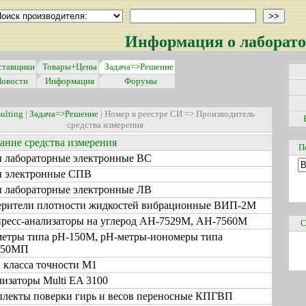
Информация о лаборато
ставщики
Товары+Цены
Задача=>Решение
овости
Информация
Форумы
ulting
|
Задача=>Решение
| Номер в реестре СИ => Производитель
средства измерения
ание средства измерения
П
 лабораторные электронные ВС
ы электронные СПВ
 лабораторные электронные ЛВ
рители плотности жидкостей вибрационные ВИП-2М
ресс-анализаторы на углерод АН-7529М, АН-7560М
С
етры типа рН-150М, рН-метры-иономеры типа
150МП
 класса точности M1
изаторы Multi EA 3100
лекты поверки гирь и весов переносные КПГВП