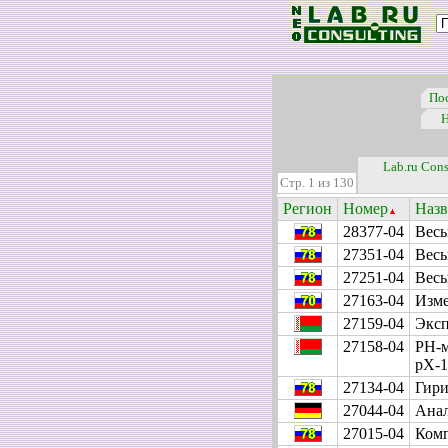
По
Н
Lab.ru Cons
Стр. 1 из 130
Регион
Номер
Назв
28377-04
Весы
27351-04
Вес
27251-04
Весы
27163-04
Изме
27159-04
Эксп
27158-04
РН-м
рХ-
27134-04
Гири
27044-04
Анал
27015-04
Комп