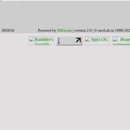
005656
Powered by
DSGroup
| version 2.0 | © neoLab.ru 1998-20