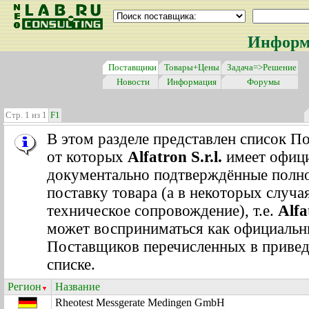
Информа
Поставщики
Товары+Цены
Задача=>Решение
Новости
Информация
Форумы
Стр. 1 из 1
F1
В этом разделе представлен список П
от которых
Alfatron S.r.l.
имеет офици
документально подтверждённые полн
поставку товара (а в некоторых случа
техническое сопровождение), т.е.
Alfa
может восприниматься как официальн
Поставщиков перечисленных в приве
списке.
Регион
Название
Rheotest Messgerate Medingen GmbH